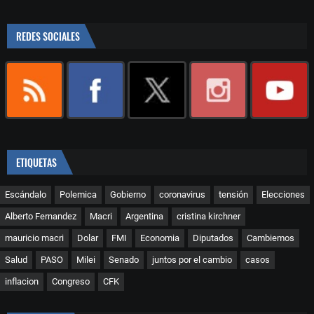
REDES SOCIALES
ETIQUETAS
Escándalo
Polemica
Gobierno
coronavirus
tensión
Elecciones
Alberto Fernandez
Macri
Argentina
cristina kirchner
mauricio macri
Dolar
FMI
Economia
Diputados
Cambiemos
Salud
PASO
Milei
Senado
juntos por el cambio
casos
inflacion
Congreso
CFK