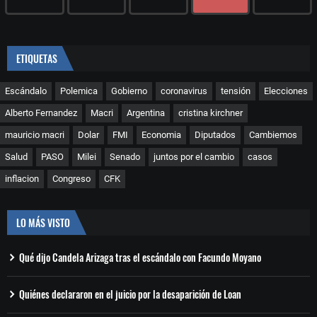
ETIQUETAS
Escándalo
Polemica
Gobierno
coronavirus
tensión
Elecciones
Alberto Fernandez
Macri
Argentina
cristina kirchner
mauricio macri
Dolar
FMI
Economia
Diputados
Cambiemos
Salud
PASO
Milei
Senado
juntos por el cambio
casos
inflacion
Congreso
CFK
LO MÁS VISTO
Qué dijo Candela Arizaga tras el escándalo con Facundo Moyano
Quiénes declararon en el juicio por la desaparición de Loan