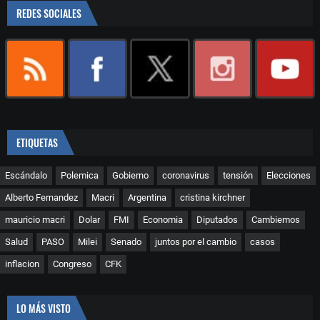
REDES SOCIALES
ETIQUETAS
Escándalo
Polemica
Gobierno
coronavirus
tensión
Elecciones
Alberto Fernandez
Macri
Argentina
cristina kirchner
mauricio macri
Dolar
FMI
Economia
Diputados
Cambiemos
Salud
PASO
Milei
Senado
juntos por el cambio
casos
inflacion
Congreso
CFK
LO MÁS VISTO