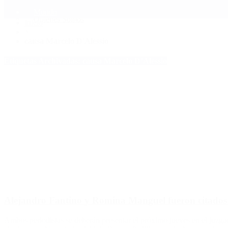
Mundo
Quiénes Somos
Inicio
>
causa Marcelo D'Alessio
Etiquetas Archivadas: causa Marcelo D’Alessio
Alejandro Fantino y Romina Manguel fueron citados c
Ambos periodistas se deberán presentar el próximo jueves en el juzg