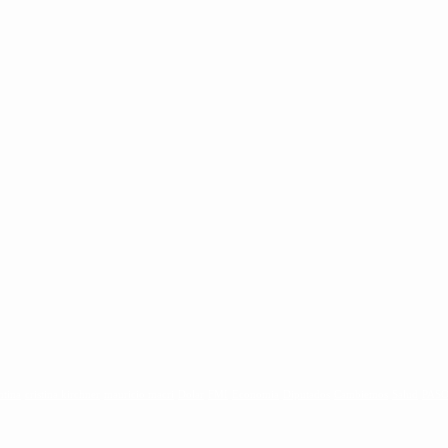
ntina
cristina kirchner
mauricio macri
Dolar
FMI
Economia
Diputados
Cambiemos
Salud
PAS