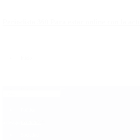
Periodista 360 Para estar online con la ac
Inicio
Destacado
Política
Contactenos
6 de agosto, 2026
Economía
Sociedad