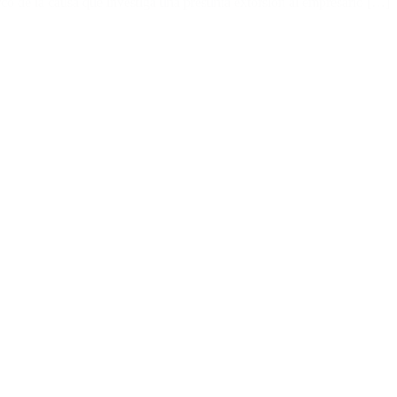
rco de la causa que investiga una presunta extorsión al empresario […]