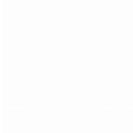
Quiénes son los gobernadores más alineados con Javie
Ciclogénesis: cómo impactará el nuevo fenómeno met
Redes Sociales