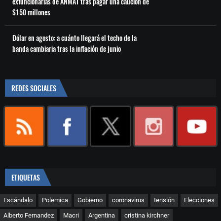
exfuncionarias de ANMAT tras pagar una caución de
$150 millones
Dólar en agosto: a cuánto llegará el techo de la
banda cambiaria tras la inflación de junio
REDES SOCIALES
ETIQUETAS
Escándalo
Polemica
Gobierno
coronavirus
tensión
Elecciones
Alberto Fernandez
Macri
Argentina
cristina kirchner