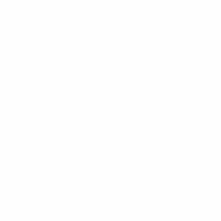
ntina
cristina kirchner
mauricio macri
Dolar
FMI
Economia
Diputados
Cambiemos
Salud
PAS