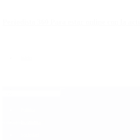
Periodista 360 Para estar online con la ac
Inicio
Destacado
Política
Contactenos
6 de agosto, 2026
Economía
Sociedad