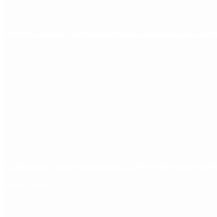
Quiénes son los gobernadores más alineados con Javie
Ciclogénesis: cómo impactará el nuevo fenómeno met
Redes Sociales