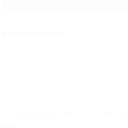
Mundo
Quiénes Somos
Inicio
>
cementerios
Etiquetas Archivadas: cementerios
La Ciudad habilita cementerios, hoteles, garajes y cine
Podrán volver a funcionar desde este lunes con protocolos, como parte 