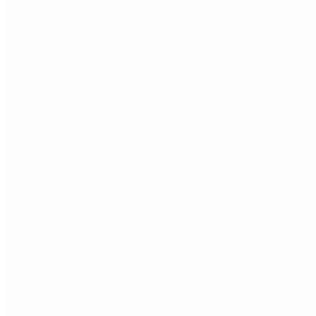
Etiquetas
Escándalo
Polemica
Gobierno
coronavirus
tensión
Elecciones
Alberto Fernandez
Macri
Arge
Lo más visto