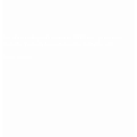
Aerolíneas Argentinas cerró 2025 con ganancias
récord y pagará Ganancias por primera vez
Redes Sociales