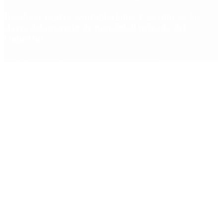
Desalojos exprés, expropiaciones y escrituras: las
claves del proyecto de propiedad privada del
Gobierno
Copyright 2025 © Todos los derechos reservados