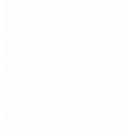
Etiquetas
Escándalo
Polemica
Gobierno
coronavirus
tensión
Elecciones
Alberto Fernandez
Macri
Argentina
cristina kirchner
mauricio macri
Dolar
FMI
Economia
Diputados
Cambiemos
Salud
PASO
Milei
Senado
juntos por el cambio
casos
inflacion
Congreso
CFK
Lo más visto
Qué dijo Candela Arizaga tras el escándalo con
Facundo Moyano
Quiénes declararon en el juicio por la desaparición
de Loan
Aerolíneas Argentinas cerró 2025 con ganancias
récord y pagará Ganancias por primera vez