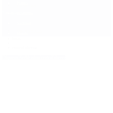
Política
Contactenos
7 de agosto, 2026
Economía
Sociedad
Quiénes Somos
Mundo
Inicio
>
central obrera
Etiquetas Archivadas: central obrera