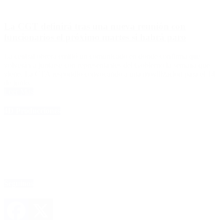
La CGT definirá tras una nueva reunión con
funcionarios el próximo martes si habrá paro
La central obrera emitió un comunicado en donde confirma que
volverán a juntarse con representantes del Gobierno la semana que
viene. La CTA respondió convocando a una movilización para el 14
de junio.
Leer Más
4D Producciones
Seguinos