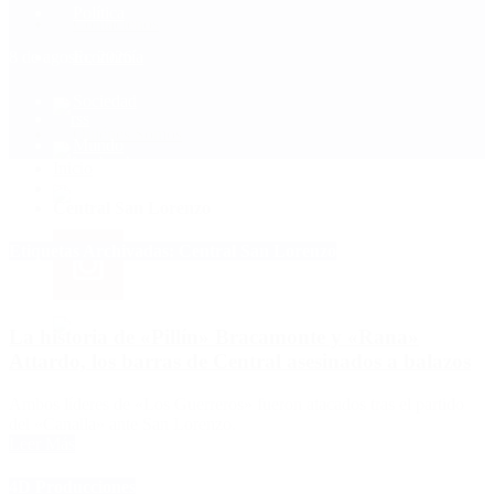
Política
Contactenos
8 de agosto, 2026
Economía
Sociedad
Quiénes Somos
Mundo
Inicio
>
Central San Lorenzo
Etiquetas Archivadas: Central San Lorenzo
La historia de «Pillín» Bracamonte y «Rana»
Attardo, los barras de Central asesinados a balazos
Ambos líderes de «Los Guerreros» fueron atacados tras el partido
del «Canalla» ante San Lorenzo.
Leer Más
4D Producciones