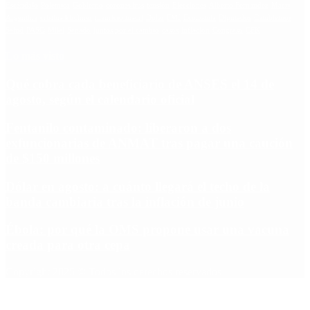
Escándalo
Polemica
Gobierno
coronavirus
tensión
Elecciones
Alberto Fernandez
Macri
Argentina
cristina kirchner
mauricio macri
Dolar
FMI
Economia
Diputados
Cambiemos
Salud
PASO
Milei
Senado
juntos por el cambio
casos
inflacion
Congreso
CFK
Lo más visto
Qué cobra cada beneficiario de ANSES el 14 de
agosto, según el calendario oficial
Fentanilo contaminado: liberaron a dos
exfuncionarias de ANMAT tras pagar una caución
de $150 millones
Dólar en agosto: a cuánto llegará el techo de la
banda cambiaria tras la inflación de junio
Ébola: por qué la OMS propone usar una vacuna
creada para otra cepa
Copyright 2025 © Todos los derechos reservados