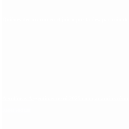
Quiénes declararon en el juicio por la desaparición d
Aerolíneas Argentinas cerró 2025 con ganancias réco
Redes Sociales