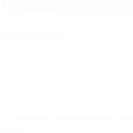
Mundo
Quiénes Somos
Inicio
>
centrista
Etiquetas Archivadas: centrista
El centrista Francisco Sagasti fue elegido nuevo presi
Es ingeniero, de 76 años, que trabajó para el Banco Mundial. Le cor