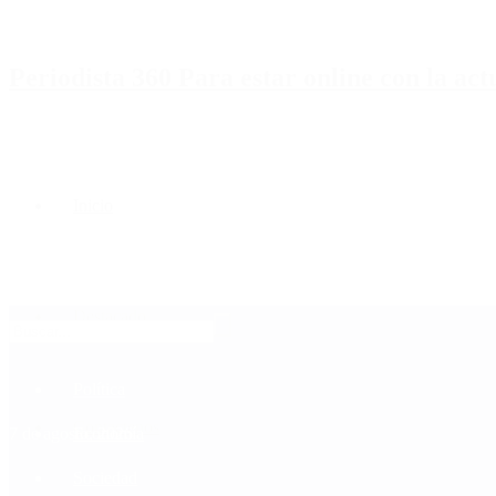
Periodista 360 Para estar online con la ac
Inicio
Destacado
Política
Contactenos
7 de agosto, 2026
Economía
Sociedad