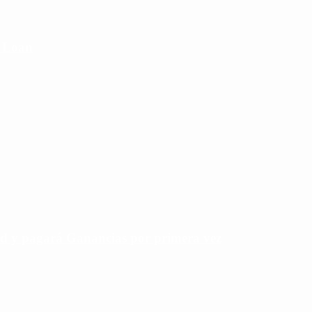
e Loan
rd y pagará Ganancias por primera vez