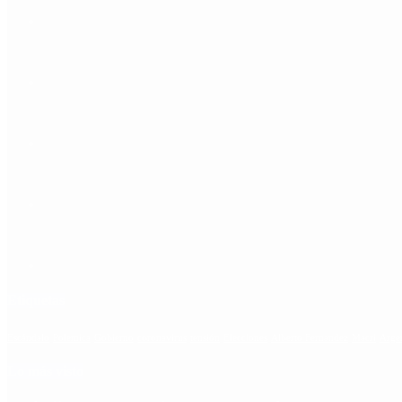
Etiquetas
Escándalo
Polemica
Gobierno
coronavirus
tensión
Elecciones
Alberto Fernandez
Macri
Arge
Lo más visto