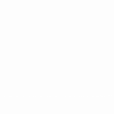
ntina
cristina kirchner
mauricio macri
Dolar
FMI
Economia
Diputados
Cambiemos
Salud
PAS