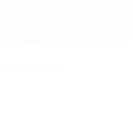
Política
Contactenos
8 de agosto, 2026
Economía
Sociedad
Quiénes Somos
Mundo
Inicio
>
centro
Etiquetas Archivadas: centro