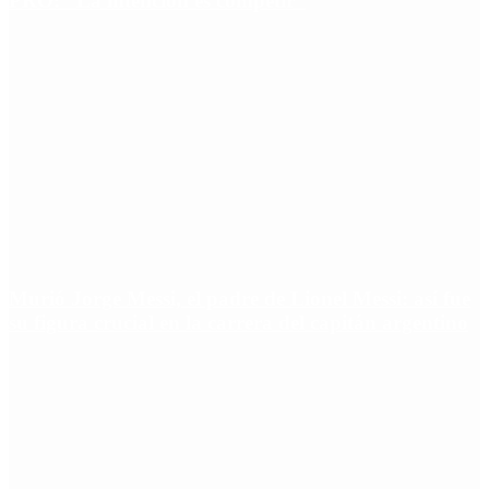
PRO: “La intención es competir”
Murió Jorge Messi, el padre de Lionel Messi: así fue
su figura crucial en la carrera del capitán argentino