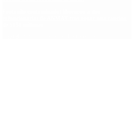
Fentanilo contaminado: liberaron a dos
exfuncionarias de ANMAT tras pagar una caución
de $150 millones
Copyright 2025 © Todos los derechos reservados