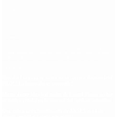
Etiquetas
Escándalo
Polemica
Gobierno
coronavirus
tensión
Elecciones
Alberto Fernandez
Macri
Argentina
cristina kirchner
mauricio macri
Dolar
FMI
Economia
Diputados
Cambiemos
Salud
PASO
Milei
Senado
juntos por el cambio
casos
inflacion
Congreso
CFK
Lo más visto
Hernán Lacunza se anotó en la carrera electoral del
PRO: “La intención es competir”
Murió Jorge Messi, el padre de Lionel Messi: así fue
su figura crucial en la carrera del capitán argentino
Qué cobra cada beneficiario de ANSES el 14 de
agosto, según el calendario oficial