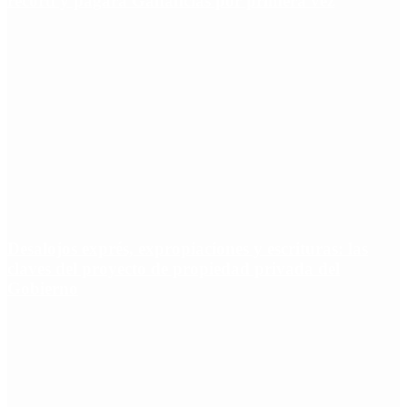
récord y pagará Ganancias por primera vez
Desalojos exprés, expropiaciones y escrituras: las
claves del proyecto de propiedad privada del
Gobierno