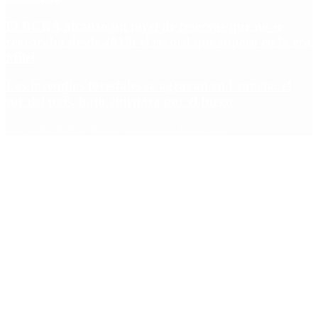
El BCRA alcanzó un nivel de reservas que no se
registraba desde 2019: el récord que superó en la era
Milei
Los incendios forestales se agravan en Francia: el
sur del país, bajo amenaza por el fuego
Copyright 2025 © Todos los derechos reservados