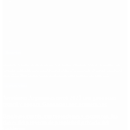
Etiquetas
Escándalo
Polemica
Gobierno
coronavirus
tensión
Elecciones
Alberto Fernandez
Macri
Argentina
cristina kirchner
mauricio macri
Dolar
FMI
Economia
Diputados
Cambiemos
Salud
PASO
Milei
Senado
juntos por el cambio
casos
inflacion
Congreso
CFK
Lo más visto
Aerolíneas Argentinas cerró 2025 con ganancias
récord y pagará Ganancias por primera vez
Desalojos exprés, expropiaciones y escrituras: las
claves del proyecto de propiedad privada del
Gobierno