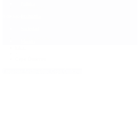
Política
Contactenos
6 de agosto, 2026
Economía
Sociedad
Quiénes Somos
Mundo
Inicio
>
Cepa Ómicron
Etiquetas Archivadas: Cepa Ómicron