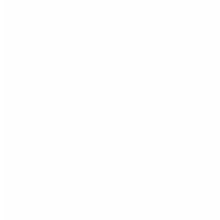
Etiquetas
Escándalo
Polemica
Gobierno
coronavirus
tensión
Elecciones
Alberto Fernandez
Macri
Arge
Lo más visto