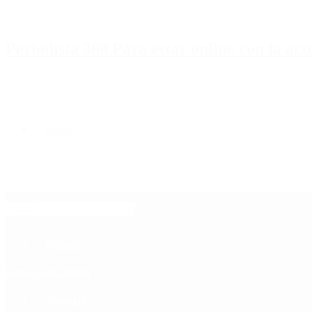
Periodista 360 Para estar online con la ac
Inicio
Destacado
Política
Contactenos
6 de agosto, 2026
Economía
Sociedad