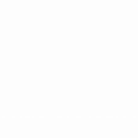
ntina
cristina kirchner
mauricio macri
Dolar
FMI
Economia
Diputados
Cambiemos
Salud
PAS