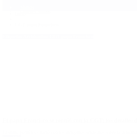
Mundo
Quiénes Somos
Inicio
>
CGT papa Francisco
Etiquetas Archivadas: CGT papa Francisco
El papa Francisco se reunió con la CGT: los detalles d
El sumo pontífice charló con los dirigentes sindicales sobre la actuali