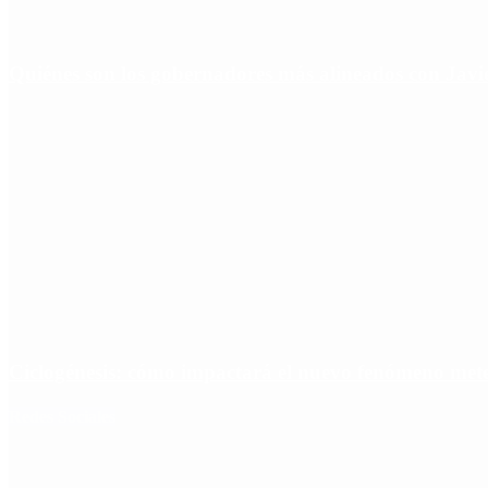
Quiénes son los gobernadores más alineados con Javie
Ciclogénesis: cómo impactará el nuevo fenómeno met
Redes Sociales