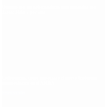
Quiénes son los gobernadores más alineados con
Javier Milei y por qué
Ciclogénesis: cómo impactará el nuevo fenómeno
meteorológico en el AMBA
Redes Sociales