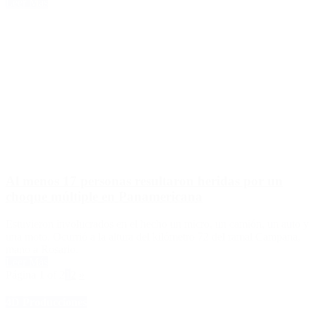
Leer Más
Al menos 17 personas resultaron heridas por un
choque múltiple en Panamericana
Estuvieron involucrados en el hecho un micro, un camión, un auto y
una moto. Ocurrió a la altura del kilómetro 72 del ramal Campana,
mano a Rosario.
Leer Más
Página 1 of 2
1
2
»
4D Producciones