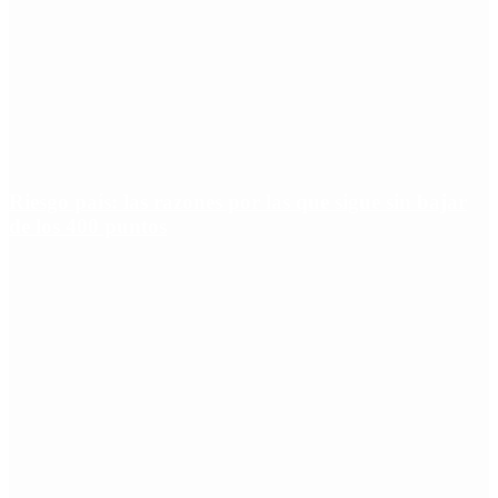
Riesgo país: las razones por las que sigue sin bajar
de los 400 puntos