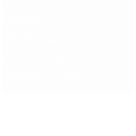
Lo más visto
Riesgo país: las razones por las que sigue sin bajar
de los 400 puntos
Quiénes son los gobernadores más alineados con
Javier Milei y por qué
Ciclogénesis: cómo impactará el nuevo fenómeno
meteorológico en el AMBA
Qué significa para las reservas la confirmación la
renovación del swap con China
Copyright 2025 © Todos los derechos reservados