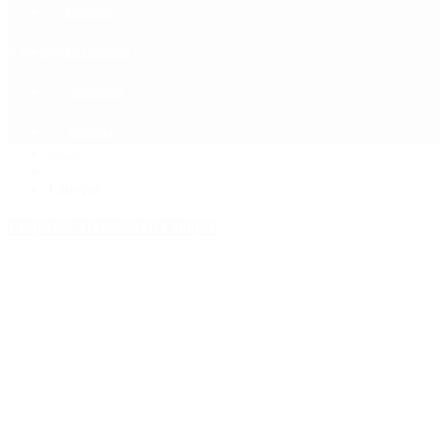
Política
Contactenos
6 de agosto, 2026
Economía
Sociedad
Quiénes Somos
Mundo
Inicio
>
Choque
Etiquetas Archivadas: Choque