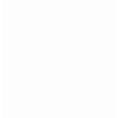
Etiquetas
Escándalo
Polemica
Gobierno
coronavirus
tensión
Elecciones
Alberto Fernandez
Macri
Argentina
cristina kirchner
mauricio macri
Dolar
FMI
Economia
Diputados
Cambiemos
Salud
PASO
Milei
Senado
juntos por el cambio
casos
inflacion
Congreso
CFK