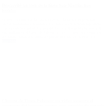
Descarriló un tren de la línea San Martín: hay
heridos
Ocurrió en Figueroa Alcorta y Dorrego. Al menos 16 personas
fueron trasladadas a hospitales, los cuales se encuentran bajo alerta
roja en toda la Ciudad. Un tren del Ferrocarril San Martín descarriló
esta mañana en el barrio de Palermo y chocó contra otra formación
del mismo ramal, a la altura del puente ubicado en Dorrego y […]
Leer Más
Choque de Tiago Palacios: un video muestra el
momento del impacto contra una estación de servicio