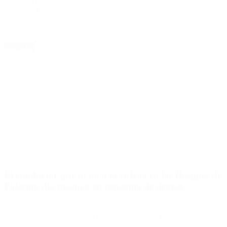
escapar a toda velocidad y dos cuadras después impactó contra otro
vehículo. El narcotest realizado al artista dio positivo de consumo de
marihuana. Kaleb Di Masi, cantante del género urbano RKT,
protagonizó dos choques durante la madrugada del lunes, cuando
circulaba por las […]
Leer Más
El conductor que mató a la ciclista en los Bosques de
Palermo dio positivo en consumo de drogas
El test de alcoholemia a José Carlos Olaya González fue negativo.
Por el hecho también fueron detenidos otras tres personas. Ayer,
Unos 200 ciclistas se autoconvocaron y reclamaron mayores