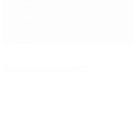
Política
Contactenos
7 de agosto, 2026
Economía
Sociedad
Quiénes Somos
Mundo
Inicio
>
cierre de DECAHF
Etiquetas Archivadas: cierre de DECAHF