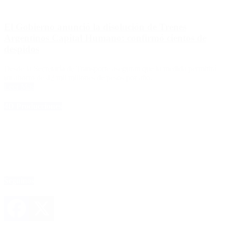
El Gobierno anunció la disolución de Trenes
Argentinos Capital Humano: confirmó cientos de
despidos
Desde la Secretaría de Transporte aseguran que la medida permitirá
un ahorro de 42 mil millones de pesos por año.
Leer Más
4D Producciones
Seguinos