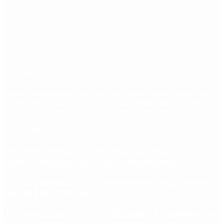
Etiquetas
Escándalo
Polemica
Gobierno
coronavirus
tensión
Elecciones
Alberto Fernandez
Macri
Argentina
cristina kirchner
mauricio macri
Dolar
FMI
Economia
Diputados
Cambiemos
Salud
PASO
Milei
Senado
juntos por el cambio
casos
inflacion
Congreso
CFK
Lo más visto
Dólar en agosto: a cuánto llegará el techo de la
banda cambiaria tras la inflación de junio
Ébola: por qué la OMS propone usar una vacuna
creada para otra cepa
Tiroteo en una escuela de Tailandia: un adolescente