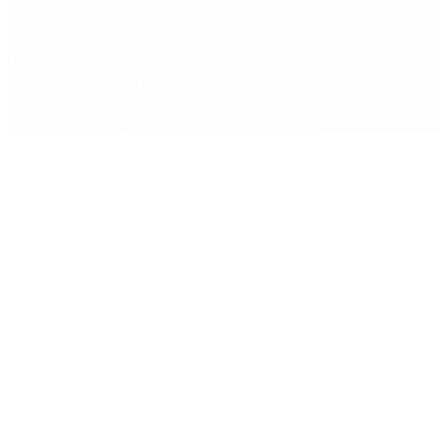
de 14 años mató a ocho personas y dejó más de 30
heridos
La inflación de CABA volvió a acelerar en julio: de
cuánto fue la suba y qué factores explican el repunte
Copyright 2025 © Todos los derechos reservados