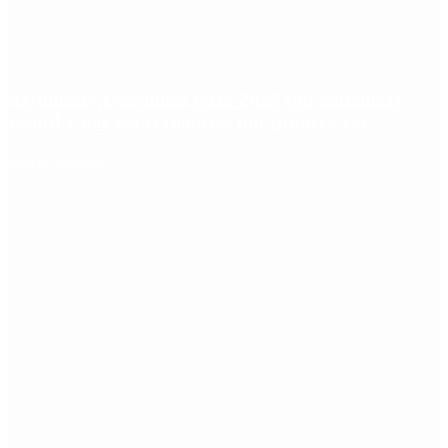
Aerolíneas Argentinas cerró 2025 con ganancias
récord y pagará Ganancias por primera vez
Redes Sociales