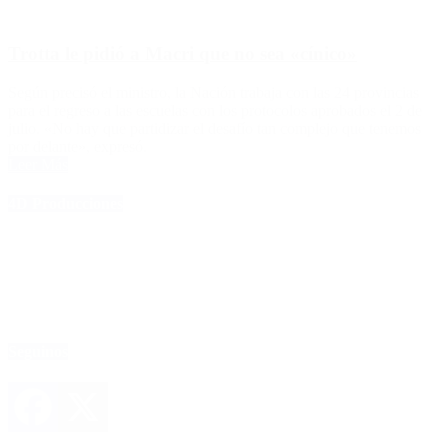
Trotta le pidió a Macri que no sea «cínico»
Según precisó el ministro, la Nación trabaja con las 24 provincias
para el regreso a las escuelas con los protocolos aprobados el 2 de
julio. «No hay que partidizar el desafío tan complejo que tenemos
por delante», expresó.
Leer Más
4D Producciones
Seguinos