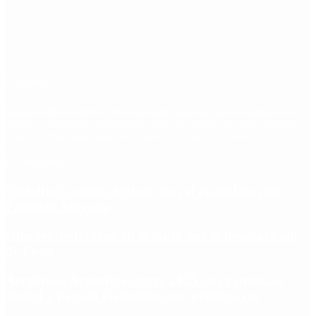
Etiquetas
Escándalo
Polemica
Gobierno
coronavirus
tensión
Elecciones
Alberto Fernandez
Macri
Argentina
cristina kirchner
mauricio macri
Dolar
FMI
Economia
Diputados
Cambiemos
Salud
PASO
Milei
Senado
juntos por el cambio
casos
inflacion
Congreso
CFK
Lo más visto
Qué dijo Candela Arizaga tras el escándalo con
Facundo Moyano
Quiénes declararon en el juicio por la desaparición
de Loan
Aerolíneas Argentinas cerró 2025 con ganancias
récord y pagará Ganancias por primera vez