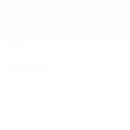
Política
Contactenos
7 de agosto, 2026
Economía
Sociedad
Quiénes Somos
Mundo
Inicio
>
cinismo
Etiquetas Archivadas: cinismo