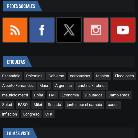
REDES SOCIALES
ETIQUETAS
Escándalo
Polemica
Gobierno
coronavirus
tensión
Elecciones
Alberto Fernandez
Macri
Argentina
cristina kirchner
mauricio macri
Dolar
FMI
Economia
Diputados
Cambiemos
Salud
PASO
Milei
Senado
juntos por el cambio
casos
inflacion
Congreso
CFK
LO MÁS VISTO