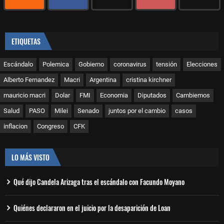
ETIQUETAS
Escándalo
Polemica
Gobierno
coronavirus
tensión
Elecciones
Alberto Fernandez
Macri
Argentina
cristina kirchner
mauricio macri
Dolar
FMI
Economia
Diputados
Cambiemos
Salud
PASO
Milei
Senado
juntos por el cambio
casos
inflacion
Congreso
CFK
LO MÁS VISTO
Qué dijo Candela Arizaga tras el escándalo con Facundo Moyano
Quiénes declararon en el juicio por la desaparición de Loan