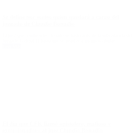
Se define por sorteo quién quedará a cargo del
juzgado de Claudio Bonadio
El juez que resulte seleccionado se hará cargo de la subrogancia del
Juzgado Federal 11 hasta que se nombre a un nuevo titular.
Leer Más
El día que CFK llamó «pistolero, mafioso y
extorsionador» al juez Claudio Bonadio