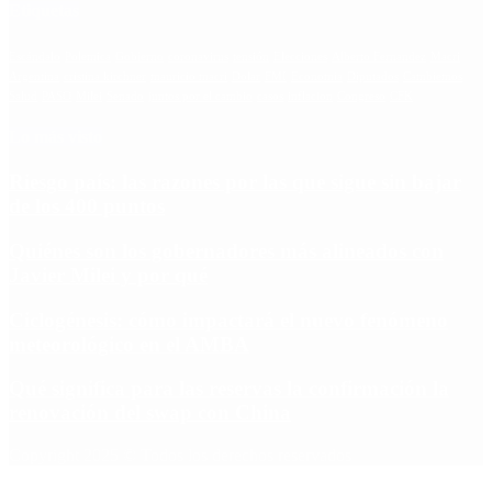
Etiquetas
Escándalo
Polemica
Gobierno
coronavirus
tensión
Elecciones
Alberto Fernandez
Macri
Argentina
cristina kirchner
mauricio macri
Dolar
FMI
Economia
Diputados
Cambiemos
Salud
PASO
Milei
Senado
juntos por el cambio
casos
inflacion
Congreso
CFK
Lo más visto
Riesgo país: las razones por las que sigue sin bajar
de los 400 puntos
Quiénes son los gobernadores más alineados con
Javier Milei y por qué
Ciclogénesis: cómo impactará el nuevo fenómeno
meteorológico en el AMBA
Qué significa para las reservas la confirmación la
renovación del swap con China
Copyright 2025 © Todos los derechos reservados