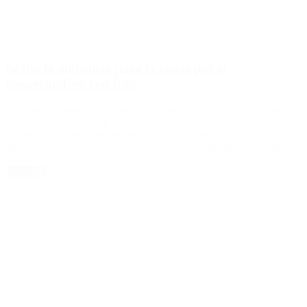
Se fijó la audiencia para la causa por el
memorándum con Irán
Cristina Kirchner va a declarar este viernes a las 11.30 de la mañana
tras la decisión del TOF 8 a cargo de la jueza Gabriela López
Iñiguez. La vicepresidenta pedirá la nulidad de la causa
argumentando encuentros de jueces con el ex mandatario Mauricio
Macri.
Leer Más