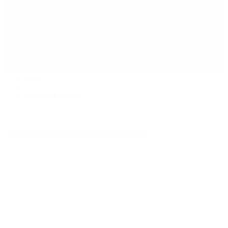
Política
Contactenos
6 de agosto, 2026
Economía
Sociedad
Quiénes Somos
Mundo
Inicio
>
Claudio Bonadio
Etiquetas Archivadas: Claudio Bonadio