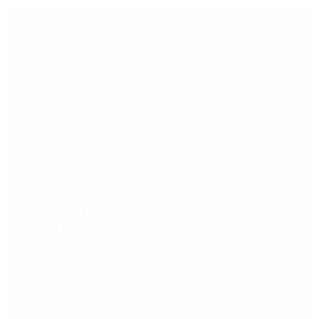
Últimas noticias
Riesgo país: las razones por las que sigue sin bajar
de los 400 puntos