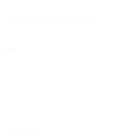
Vuelven a procesar a Cristina Kirchner y ya
acumula el quinto pedido de detención
El juez Claudio Bonadio determinó que existió una asociación ilícita
encabezada por la ex mandataria, que recibía coimas de empresas de
transporte por beneficiarlas con los subsidios al gasoil.
Leer Más
Cristina notificó a Bonadio sobre su viaje a Cuba
por la salud de su hija