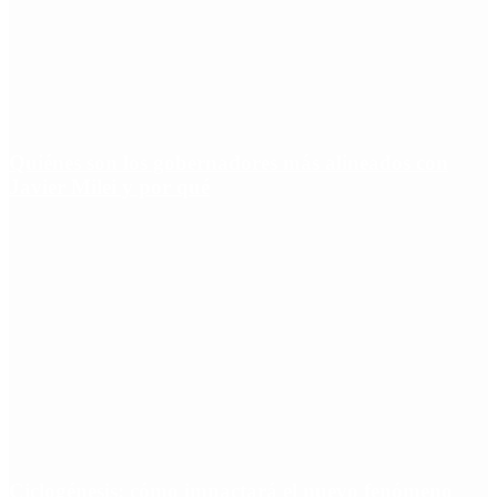
Quiénes son los gobernadores más alineados con
Javier Milei y por qué
Ciclogénesis: cómo impactará el nuevo fenómeno