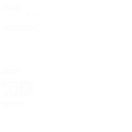
Martín y el escrito del ex presidente Hipólito Yrigoyen.
Leer Más
Página 1 of 4
1
2
3
4
»
4D Producciones
Seguinos
Facebook