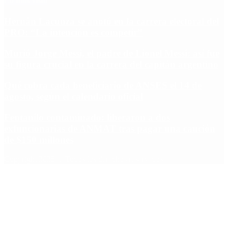
Lo más visto
Hernán Lacunza se anotó en la carrera electoral del
PRO: “La intención es competir”
Murió Jorge Messi, el padre de Lionel Messi: así fue
su figura crucial en la carrera del capitán argentino
Qué cobra cada beneficiario de ANSES el 14 de
agosto, según el calendario oficial
Fentanilo contaminado: liberaron a dos
exfuncionarias de ANMAT tras pagar una caución
de $150 millones
Copyright 2025 © Todos los derechos reservados