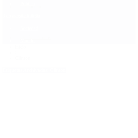
Política
Contactenos
8 de agosto, 2026
Economía
Sociedad
Quiénes Somos
Mundo
Inicio
>
Clinton
Etiquetas Archivadas: Clinton