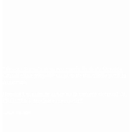
“Fuerza Suma”: el nuevo movimiento de Osvaldo
Cornide que propone un plan de desarrollo para la
Argentina
Hernán Lacunza se anotó en la carrera electoral del
PRO: “La intención es competir”
Redes Sociales