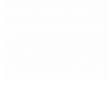
Lo más visto
Desalojo exprés: qué cambia para inquilinos y
propietarios con el proyecto que aprobó el Senado
“Fuerza Suma”: el nuevo movimiento de Osvaldo
Cornide que propone un plan de desarrollo para la
Argentina
Hernán Lacunza se anotó en la carrera electoral del
PRO: “La intención es competir”
Murió Jorge Messi, el padre de Lionel Messi: así fue
su figura crucial en la carrera del capitán argentino
Copyright 2025 © Todos los derechos reservados