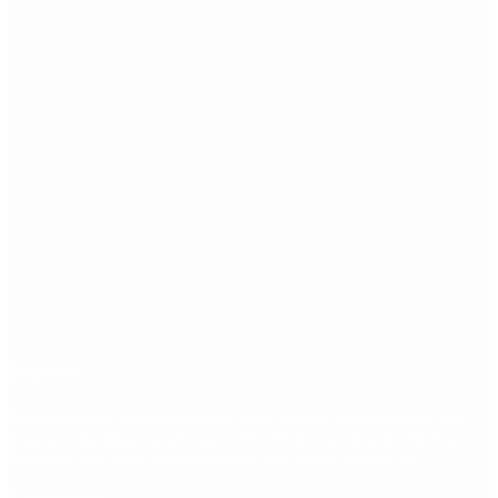
Etiquetas
Escándalo
Polemica
Gobierno
coronavirus
tensión
Elecciones
Alberto Fernandez
Macri
Argentina
cristina kirchner
mauricio macri
Dolar
FMI
Economia
Diputados
Cambiemos
Salud
PASO
Milei
Senado
juntos por el cambio
casos
inflacion
Congreso
CFK