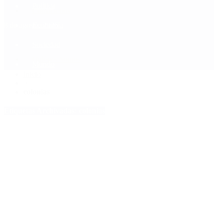
Política
Contactenos
8 de agosto, 2026
Economía
Sociedad
Quiénes Somos
Mundo
Inicio
>
colonias
Etiquetas Archivadas: colonias