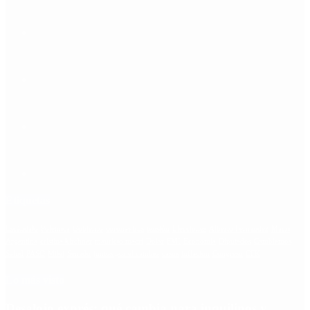
Etiquetas
Escándalo
Polemica
Gobierno
coronavirus
tensión
Elecciones
Alberto Fernandez
Macri
Argentina
cristina kirchner
mauricio macri
Dolar
FMI
Economia
Diputados
Cambiemos
Salud
PASO
Milei
Senado
juntos por el cambio
casos
inflacion
Congreso
CFK
Lo más visto
Desalojo exprés: qué cambia para inquilinos y