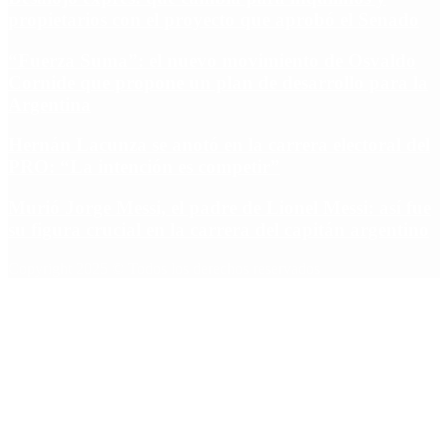
propietarios con el proyecto que aprobó el Senado
“Fuerza Suma”: el nuevo movimiento de Osvaldo
Cornide que propone un plan de desarrollo para la
Argentina
Hernán Lacunza se anotó en la carrera electoral del
PRO: “La intención es competir”
Murió Jorge Messi, el padre de Lionel Messi: así fue
su figura crucial en la carrera del capitán argentino
Copyright 2025 © Todos los derechos reservados