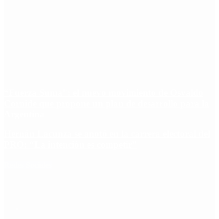
“Fuerza Suma”: el nuevo movimiento de Osvaldo
Cornide que propone un plan de desarrollo para la
Argentina
Hernán Lacunza se anotó en la carrera electoral del
PRO: “La intención es competir”
Redes Sociales