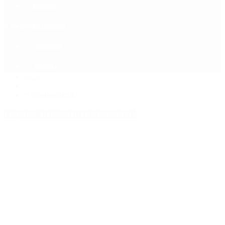
Política
Contactenos
9 de agosto, 2026
Economía
Sociedad
Quiénes Somos
Mundo
Inicio
>
estacionamiento
Etiquetas Archivadas: estacionamiento