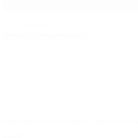
Mundo
Quiénes Somos
Inicio
>
Expologísti-k 2018
Etiquetas Archivadas: Expologísti-k 2018
Se puso en marcha la Expologísti-k 2018 con la pres
El encargado de la apertura fue el ministro de Transporte, Guillermo D