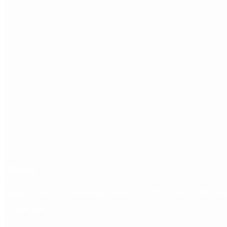
Etiquetas
Escándalo
Polemica
Gobierno
coronavirus
tensión
Elecciones
Alberto Fernandez
Macri
Arge
Lo más visto