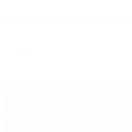
Periodista 360 Para estar online con la ac
Inicio
Destacado
Política
Contactenos
7 de agosto, 2026
Economía
Sociedad