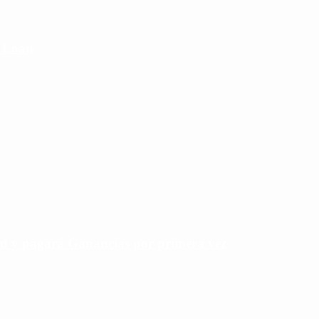
e Loan
rd y pagará Ganancias por primera vez