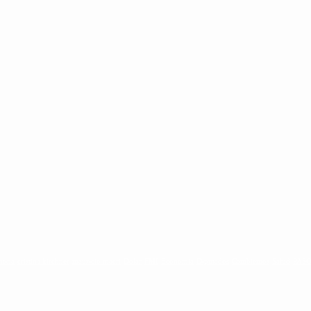
ntina
cristina kirchner
mauricio macri
Dolar
FMI
Economia
Diputados
Cambiemos
Salud
PAS