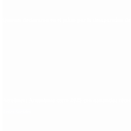
Quiénes declararon en el juicio por la desaparición d
Aerolíneas Argentinas cerró 2025 con ganancias réco
Redes Sociales