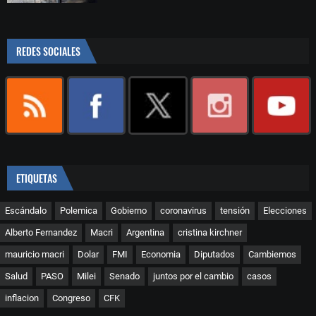
REDES SOCIALES
ETIQUETAS
Escándalo
Polemica
Gobierno
coronavirus
tensión
Elecciones
Alberto Fernandez
Macri
Argentina
cristina kirchner
mauricio macri
Dolar
FMI
Economia
Diputados
Cambiemos
Salud
PASO
Milei
Senado
juntos por el cambio
casos
inflacion
Congreso
CFK