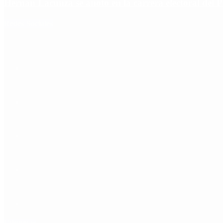
Hernán Lacunza se anotó en la carrera electoral del 
Redes Sociales
Etiquetas