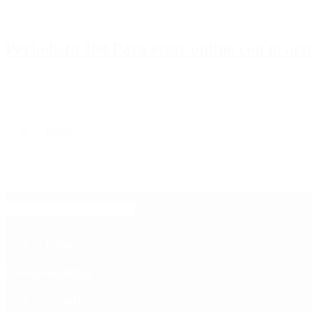
Periodista 360 Para estar online con la ac
Inicio
Destacado
Política
Contactenos
9 de agosto, 2026
Economía
Sociedad