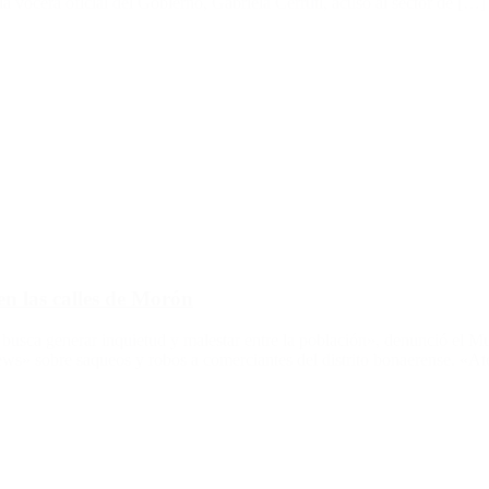
a vocera oficial del Gobierno, Gabriela Cerruti, acusó al sector de […]
n las calles de Morón
s busca generar inquietud y malestar entre la población», denunció el
news» sobre saqueos y robos a comerciantes del distrito bonaerense. «At