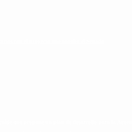
tarios con el proyecto que aprobó el Senado
ide que propone un plan de desarrollo para la Argen