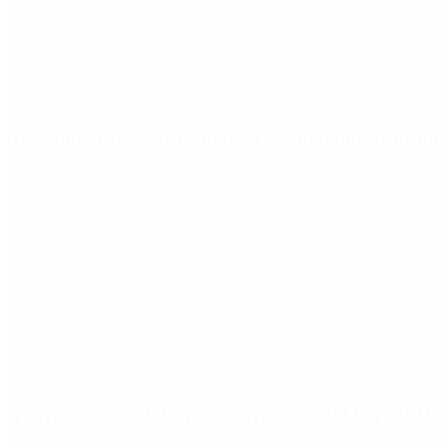
Desalojo exprés: qué cambia para inquilinos y propie
“Fuerza Suma”: el nuevo movimiento de Osvaldo Corn