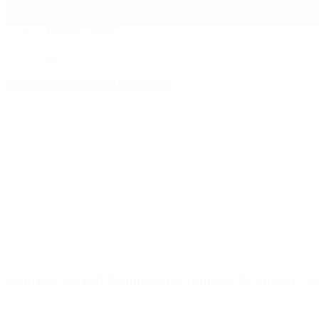
Mundo
Quiénes Somos
Inicio
>
Fake News
Etiquetas Archivadas: Fake News
Gabriela Cerruti desmintió los rumores de saqueo y ca
La vocera del Gobierno aseguró que «las imágenes que están circuland