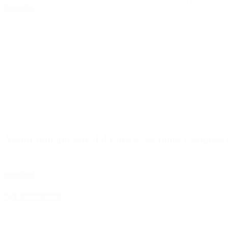
por supuestos robos masivos que se replicaron en algunas provincias, l
Leer Más
Aseguraron que son «fake news» los robos y saqueos e
«La multiplicación de mensajes alertando sobre episodios inexistente
el intendente Lucas Ghi, aseguró que son falsas las noticias o «fake 
Leer Más
4D Producciones