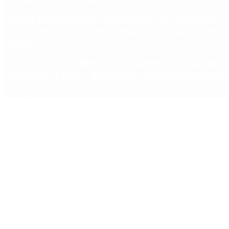
Tiroteo en una escuela de Tailandia: un adolescente
de 14 años mató a ocho personas y dejó más de 30
heridos
La inflación de CABA volvió a acelerar en julio: de
cuánto fue la suba y qué factores explican el repunte
Copyright 2025 © Todos los derechos reservados