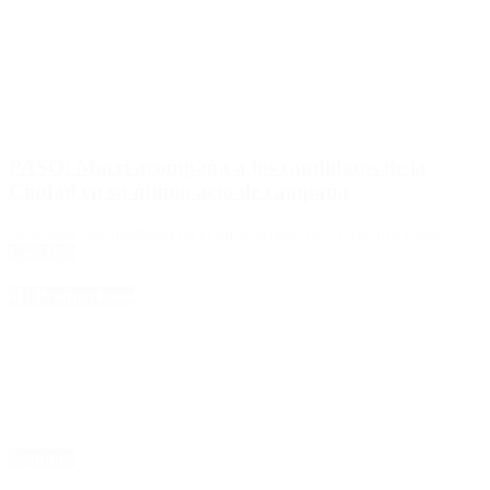
PASO: Macri acompaña a los candidatos de la
Ciudad en su último acto de campaña
Se realiza este mediodía en el microestadio de Ferrocarril Oeste.
Leer Más
4D Producciones
Seguinos