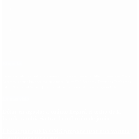
Etiquetas
Escándalo
Polemica
Gobierno
coronavirus
tensión
Elecciones
Alberto Fernandez
Macri
Argentina
cristina kirchner
mauricio macri
Dolar
FMI
Economia
Diputados
Cambiemos
Salud
PASO
Milei
Senado
juntos por el cambio
casos
inflacion
Congreso
CFK
Lo más visto
Dólar en agosto: a cuánto llegará el techo de la
banda cambiaria tras la inflación de junio
Ébola: por qué la OMS propone usar una vacuna
creada para otra cepa