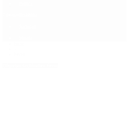
Política
Contactenos
7 de agosto, 2026
Economía
Sociedad
Quiénes Somos
Mundo
Inicio
>
Ferro
Etiquetas Archivadas: Ferro