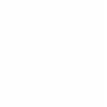
Quiénes declararon en el juicio por la desaparición
de Loan
Aerolíneas Argentinas cerró 2025 con ganancias
récord y pagará Ganancias por primera vez
Redes Sociales