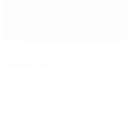
Política
Contactenos
7 de agosto, 2026
Economía
Sociedad
Quiénes Somos
Mundo
Inicio
>
firma
Etiquetas Archivadas: firma