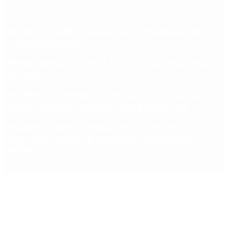
Lo más visto
Qué dijo Candela Arizaga tras el escándalo con
Facundo Moyano
Quiénes declararon en el juicio por la desaparición
de Loan
Aerolíneas Argentinas cerró 2025 con ganancias
récord y pagará Ganancias por primera vez
Desalojos exprés, expropiaciones y escrituras: las
claves del proyecto de propiedad privada del
Gobierno
Copyright 2025 © Todos los derechos reservados