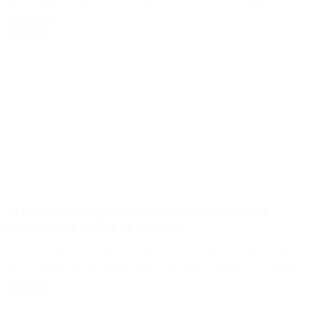
El mandatario norteño destacó la gestión del jefe comunal
bonaerense.
Leer Más
El Gobierno de Santa Fe firma acuerdo para
comprar un millón de vacunas
Se trata de la vacuna de desarrollo chino-canadiense, de una dosis,
que acaba de ser autorizada para su uso por la Anmat. La compra
fue anunciada por el gobernador Omar Perotti.
Leer Más