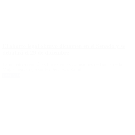
El aborto legal obtuvo dictamen en el Senado y se
debatirá el 29 de diciembre
La iniciativa reunió las firmas en las comisiones de Banca de la
Mujer, Justicia y Asuntos Penales y Salud.
Leer Más