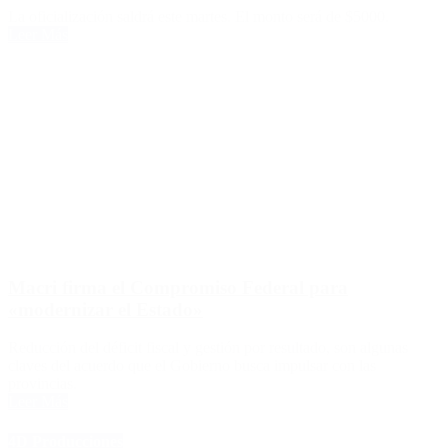
La oficialización saldrá este martes. El monto será de $5000.
Leer Más
Macri firma el Compromiso Federal para
«modernizar el Estado»
Reducción del déficit fiscal y gestión por resultado, son algunas
claves del acuerdo que el Gobierno busca impulsar con las
provincias.
Leer Más
4D Producciones