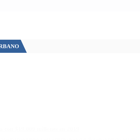
URBANO
ia con $19.000 millones en 2019
andataria bonaerense y el Gobierno nacional. Rogelio Frigerio aseguró q