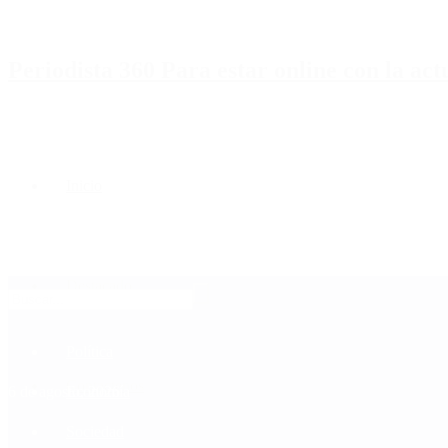
Periodista 360 Para estar online con la ac
Inicio
Destacado
Política
Contactenos
6 de agosto, 2026
Economía
Sociedad