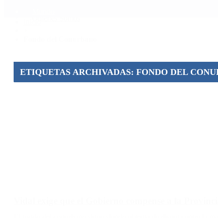
Mundo
Quiénes Somos
Inicio
>
Fondo del Conurbano
ETIQUETAS ARCHIVADAS: FONDO DEL CON
Vidal exige que el Gobierno compense a la Provinc
El fondo del conurbano sigue siendo el tema de disputa entre la m