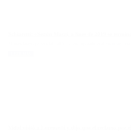
Schiaretti: «Según Macri, a fines de 2019 se termi
El mandatario provincial calificó como «positivo» al encuentro entr
LEER MÁS
Vidal visitó a Lorenzetti y dijo que el reclamo por