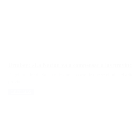
Urtubey: «La Nación va a compensar a las provinci
El gobernador de Salta contó que, en caso de que se elimine el ar
provincias.
LEER MÁS