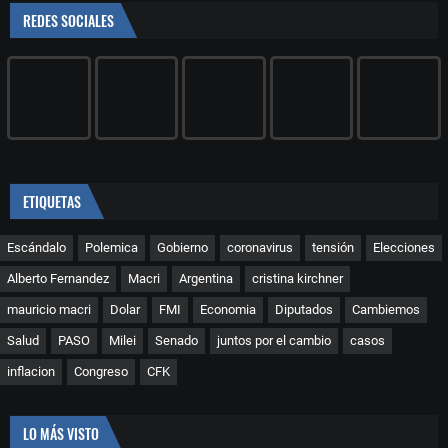
REDES SOCIALES
ETIQUETAS
Escándalo
Polemica
Gobierno
coronavirus
tensión
Elecciones
Alberto Fernandez
Macri
Argentina
cristina kirchner
mauricio macri
Dolar
FMI
Economia
Diputados
Cambiemos
Salud
PASO
Milei
Senado
juntos por el cambio
casos
inflacion
Congreso
CFK
LO MÁS VISTO