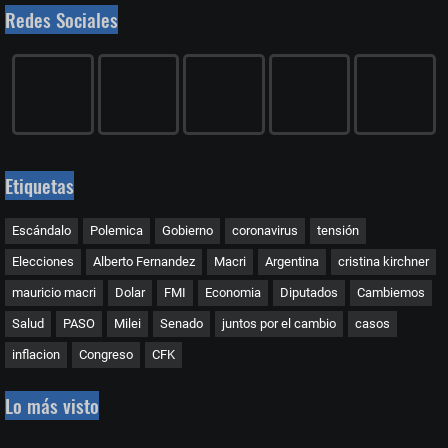
Redes Sociales
Etiquetas
Escándalo
Polemica
Gobierno
coronavirus
tensión
Elecciones
Alberto Fernandez
Macri
Argentina
cristina kirchner
mauricio macri
Dolar
FMI
Economia
Diputados
Cambiemos
Salud
PASO
Milei
Senado
juntos por el cambio
casos
inflacion
Congreso
CFK
Lo más visto