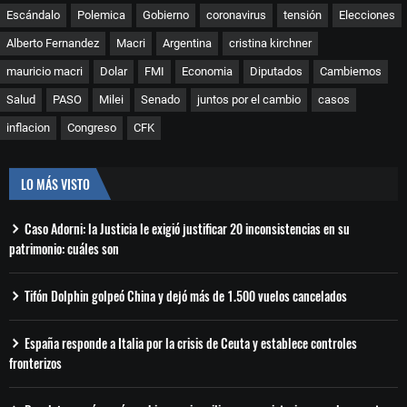
Escándalo
Polemica
Gobierno
coronavirus
tensión
Elecciones
Alberto Fernandez
Macri
Argentina
cristina kirchner
mauricio macri
Dolar
FMI
Economia
Diputados
Cambiemos
Salud
PASO
Milei
Senado
juntos por el cambio
casos
inflacion
Congreso
CFK
LO MÁS VISTO
Caso Adorni: la Justicia le exigió justificar 20 inconsistencias en su
patrimonio: cuáles son
Tifón Dolphin golpeó China y dejó más de 1.500 vuelos cancelados
España responde a Italia por la crisis de Ceuta y establece controles
fronterizos