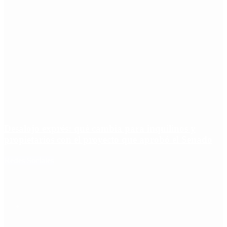
Desalojo exprés: qué cambia para inquilinos y
propietarios con el proyecto que aprobó el Senado
Redes Sociales