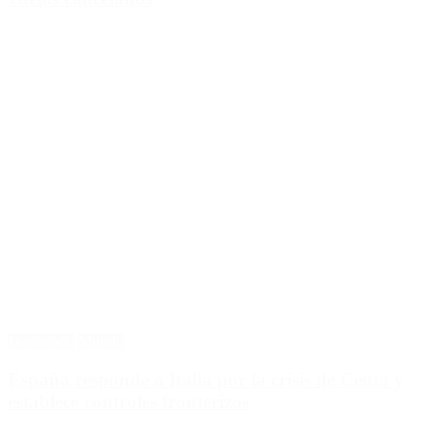
Destacado
Mundo
España responde a Italia por la crisis de Ceuta y
establece controles fronterizos