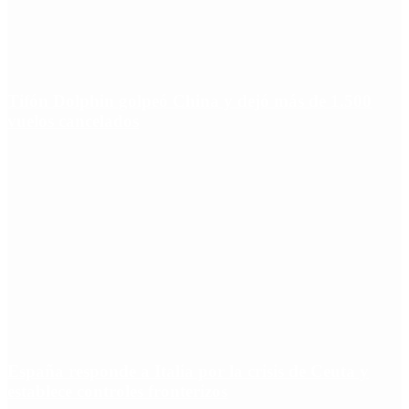
Tifón Dolphin golpeó China y dejó más de 1.500
vuelos cancelados
España responde a Italia por la crisis de Ceuta y
establece controles fronterizos