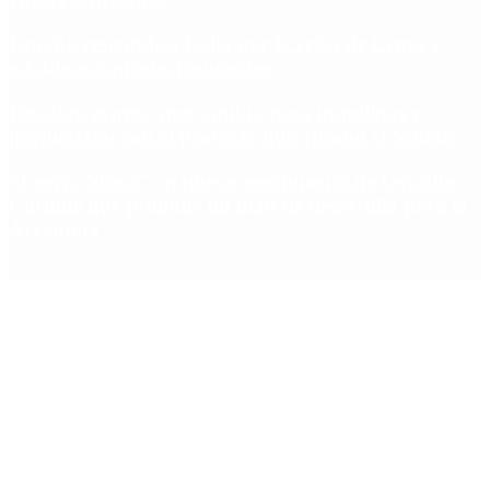
España responde a Italia por la crisis de Ceuta y
establece controles fronterizos
Desalojo exprés: qué cambia para inquilinos y
propietarios con el proyecto que aprobó el Senado
“Fuerza Suma”: el nuevo movimiento de Osvaldo
Cornide que propone un plan de desarrollo para la
Argentina
Copyright 2025 © Todos los derechos reservados