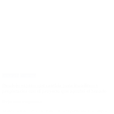
Destacado
Economía
Desalojo exprés: qué cambia para inquilinos y
propietarios con el proyecto que aprobó el Senado
Deja una respuesta
Tu dirección de correo electrónico no será publicada.
Los campos