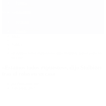
Política
Contactenos
10 de agosto, 2026
Economía
Sociedad
Quiénes Somos
Mundo
Inicio
>
Política
>
«Estamos todos expuestos», dijo Stolbizer tras el robo en
su casa
«Estamos todos expuestos», dijo Stolbizer
tras el robo en su casa
por Periodista 360
1 de junio, 2017