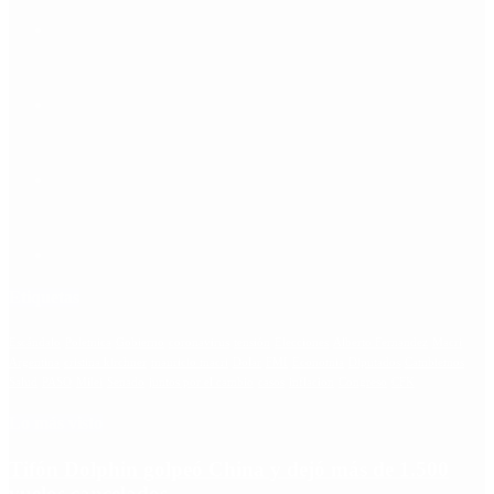
Etiquetas
Escándalo
Polemica
Gobierno
coronavirus
tensión
Elecciones
Alberto Fernandez
Macri
Argentina
cristina kirchner
mauricio macri
Dolar
FMI
Economia
Diputados
Cambiemos
Salud
PASO
Milei
Senado
juntos por el cambio
casos
inflacion
Congreso
CFK
Lo más visto
Tifón Dolphin golpeó China y dejó más de 1.500
vuelos cancelados