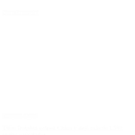
Notas Destacadas
Destacado
Mundo
Tifón Dolphin golpeó China y dejó más de 1.500
vuelos cancelados