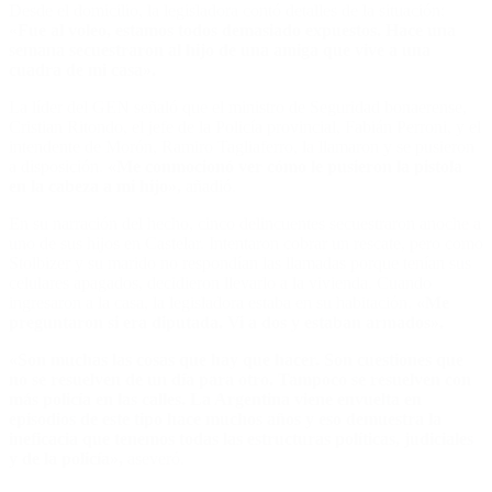
Desde el domicilio, la legisladora contó detalles de la situación:
«
Fue al voleo, estamos todos demasiado expuestos. Hace una
semana secuestraron al hijo de una amiga que vive a una
cuadra de mi casa».
La líder del GEN señaló que el ministro de Seguridad bonaerense,
Cristian Ritondo, el jefe de la Policía provincial, Fabián Perroni, y el
intendente de Morón, Ramiro Tagliaferro, la llamaron y se pusieron
a disposición.
«Me conmocionó ver cómo le pusieron la pistola
en la cabeza a mi hijo»,
añadió.
En su narración del hecho, cinco delincuentes secuestraron anoche a
uno de sus hijos en Castelar. Intentaron cobrar un rescate, pero como
Stolbizer y su marido no respondían las llamadas porque tenían sus
celulares apagados, decidieron llevarlo a la vivienda. Cuando
ingresaron a la casa, la legisladora estaba en su habitación.
«Me
preguntaron si era diputada. Vi a dos y estaban armados».
«Son muchas las cosas que hay que hacer. Son cuestiones que
no se resuelven de un día para otro. Tampoco se resuelven con
más policía en las calles. La Argentina viene envuelta en
episodios de este tipo hace muchos años y eso demuestra la
ineficacia que tenemos todas las estructuras políticas, judiciales
y de la policía»,
aseveró.