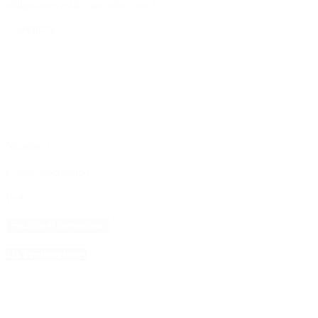
obligatorios están marcados con
*
Comentario
*
Nombre
*
Correo electrónico
*
Web
4D Producciones