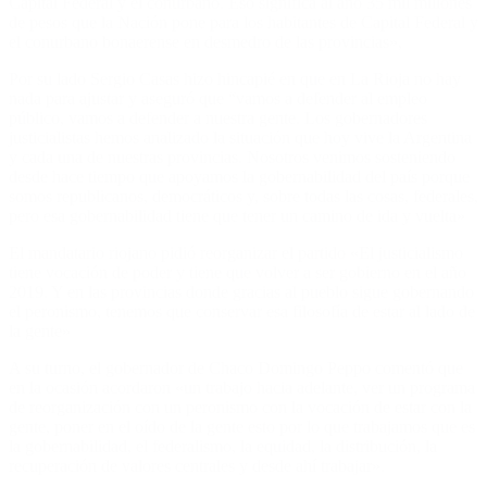
Capital Federal y el conurbano. Eso significa al año 35 mil millones
de pesos que la Nación pone para los habitantes de Capital Federal y
el conurbano bonaerense en desmedro de las provincias»,
Por su lado Sergio Casas hizo hincapié en que en La Rioja no hay
nada para ajustar y aseguró que “vamos a defender al empleo
público, vamos a defender a nuestra gente. Los gobernadores
justicialistas hemos analizado la situación que hoy vive la Argentina
y cada una de nuestras provincias. Nosotros venimos sosteniendo
desde hace tiempo que apoyamos la gobernabilidad del país porque
somos republicanos, democráticos y, sobre todas las cosas, federales,
pero esa gobernabilidad tiene que tener un camino de ida y vuelta»
El mandatario riojano pidió reorganizar el partido «El justicialismo
tiene vocación de poder y tiene que volver a ser gobierno en el año
2019. Y en las provincias donde gracias al pueblo sigue gobernando
el peronismo, tenemos que conservar esa filosofía de estar al lado de
la gente»
A su turno, el gobernador de Chaco Domingo Peppo comentó que
en la ocasión acordaron «un trabajo hacia adelante, ver un programa
de reorganización con un peronismo con la vocación de estar con la
gente, poner en el oído de la gente esto por lo que trabajamos que es
la gobernabilidad, el federalismo, la equidad, la distribución, la
recuperación de valores centrales y desde ahí trabajar».