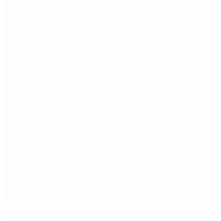
Etiquetas
Escándalo
Polemica
Gobierno
coronavirus
tensión
Elecciones
Alberto Fernandez
Macri
Argentina
cristina kirchner
mauricio macri
Dolar
FMI
Economia
Diputados
Cambiemos
Salud
PASO
Milei
Senado
juntos por el cambio
casos
inflacion
Congreso
CFK
Lo más visto
Qué dijo Candela Arizaga tras el escándalo con
Facundo Moyano