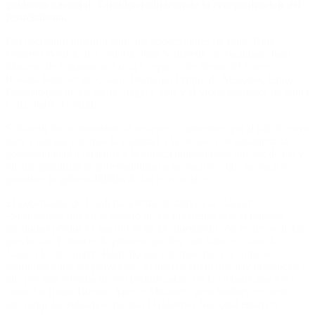
gobierno nacional. También hablaron de la reorganización del
justicialismo.
Del encuentro tomaron parte los gobernadores de Entre Ríos,
Gustavo Bordet; de Córdoba, Juan Schiaretti; de Tucumán, Juan
Manzur; de Catamarca, Lucía Corpacci; de Tierra del Fuego,
Rosana Bertone; de Chaco, Domingo Peppo; de Misiones, Hugo
Passalacqua; de La Rioja Sergio Casas y el vicegobernador de Santa
Cruz, Pablo González.
Schiaretti fue contundente al sostener: «queremos que al país le vaya
bien y por eso tenemos la voluntad y la decisión de garantizar la
gobernabilidad a rajatabla y la gobernabilidad tiene que ser de ida y
vuelta: garantizar la gobernabilidad a la Nación y que la Nación
garantice la gobernabilidad de las provincias».
El gobernador de Córdoba además reclamó a la Nación:
«Sostenemos que en el reparto de los impuestos está la primera
inequidad porque la Nación se ha ido quedando con recursos de las
provincias. Entonces lo primero que hay que tratar es cómo la
Nación los devuelve. Resuelto eso tenemos que ver cómo se
distribuye entre las provincias. Si bien es cierto que hay provincias
que por una reforma fueron perjudicadas con la Coparticipación,
como La Rioja, Buenos Aires y Misiones, pero también es cierto
que todos los subsidios que da el Gobierno Nacional están en