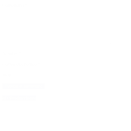
Comentario
*
Nombre
*
Correo electrónico
*
Web
4D Producciones