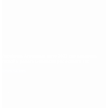
Aerolíneas Argentinas cerró 2025 con ganancias
récord y pagará Ganancias por primera vez
Redes Sociales