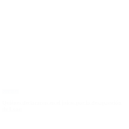
Sociedad
Quiénes declararon en el juicio por la desaparición
de Loan