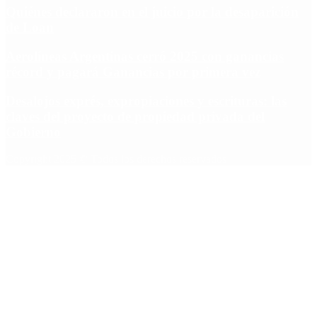
Quiénes declararon en el juicio por la desaparición
de Loan
Aerolíneas Argentinas cerró 2025 con ganancias
récord y pagará Ganancias por primera vez
Desalojos exprés, expropiaciones y escrituras: las
claves del proyecto de propiedad privada del
Gobierno
Copyright 2025 © Todos los derechos reservados