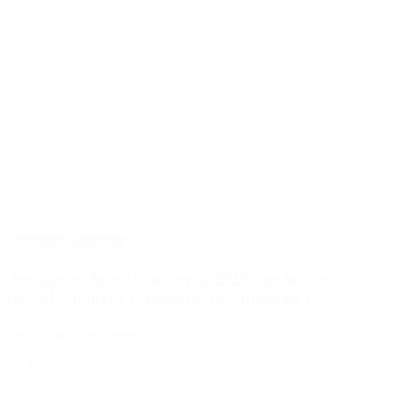
Destacado
Economía
Aerolíneas Argentinas cerró 2025 con ganancias
récord y pagará Ganancias por primera vez
Deja una respuesta
Tu dirección de correo electrónico no será publicada.
Los campos
obligatorios están marcados con
*