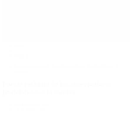
Política
Contactenos
6 de agosto, 2026
Economía
Sociedad
Quiénes Somos
Mundo
Inicio
>
Política
>
Fuerte reclamo de los gobernadores justicialistas a la
Nación
Fuerte reclamo de los gobernadores
justicialistas a la Nación
por Periodista 360
18 de mayo, 2017