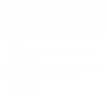
Política
Contactenos
9 de agosto, 2026
Economía
Sociedad
Quiénes Somos
Mundo
Inicio
>
Política
>
La presidente de Justicia Legítima votó a favor del 2×1
para un represor
La presidente de Justicia Legítima votó a
favor del 2×1 para un represor
por Periodista 360
18 de mayo, 2017