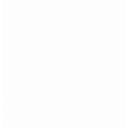
Etiquetas
Escándalo
Polemica
Gobierno
coronavirus
tensión
Elecciones
Alberto Fernandez
Macri
Argentina
cristina kirchner
mauricio macri
Dolar
FMI
Economia
Diputados
Cambiemos
Salud
PASO
Milei
Senado
juntos por el cambio
casos
inflacion
Congreso
CFK
Lo más visto
Desalojo exprés: qué cambia para inquilinos y