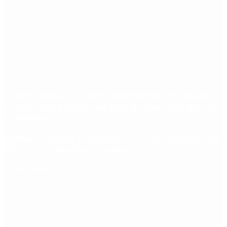
“Fuerza Suma”: el nuevo movimiento de Osvaldo
Cornide que propone un plan de desarrollo para la
Argentina
Hernán Lacunza se anotó en la carrera electoral del
PRO: “La intención es competir”
Redes Sociales