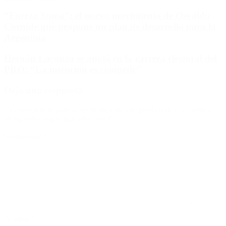
“Fuerza Suma”: el nuevo movimiento de Osvaldo
Cornide que propone un plan de desarrollo para la
Argentina
Hernán Lacunza se anotó en la carrera electoral del
PRO: “La intención es competir”
Deja una respuesta
Tu dirección de correo electrónico no será publicada.
Los campos
obligatorios están marcados con
*
Comentario
*
Nombre
*