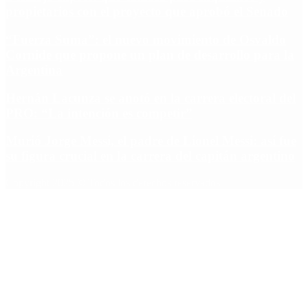
propietarios con el proyecto que aprobó el Senado
“Fuerza Suma”: el nuevo movimiento de Osvaldo
Cornide que propone un plan de desarrollo para la
Argentina
Hernán Lacunza se anotó en la carrera electoral del
PRO: “La intención es competir”
Murió Jorge Messi, el padre de Lionel Messi: así fue
su figura crucial en la carrera del capitán argentino
Copyright 2025 © Todos los derechos reservados