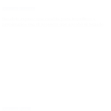
Destacado
Economía
Desalojo exprés: qué cambia para inquilinos y
propietarios con el proyecto que aprobó el Senado
Destacado
Política