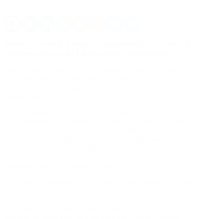
Siendo parte de la Cámara Criminal votó para achicar la
condena del espía del Ejército Raúl Guglielminetti.
María Laura Garrigós de Rébori pidió la renuncia de los jueces de la
Corte Suprema de Justicia que conformaron la mayoría en el caso
Luis Muiña. Sin embargo, en 2011 había fallado en el mismo
sentido que ellos.
Según publica Clarín, el 21 de diciembre de 2010,
Guglielminetti fue condenado a 25 años de prisión por imposición
de tormentos y privación ilegítima de la libertad agravada en 22
casos. La defensa pidió que le concedan la libertad condicional
alegando que ya había cumplido los dos tercios de la pena, gracias a
un cómputo que incluía el artículo 7 de la ley 24.390. Con lo cual
solicitaban que se lo beneficie con el 2×1.
La Cámara Criminal y Correccional rechazó aquel pedido de
excarcelación del represor, pero uno de los magistrados votó en
contra del criterio general y se pronunció a favor de aplicar el 2×1.
Fue el de la jueza María Laura Garrigós de Rébori,
actualmente presidente de la agrupación Justicia Legítima.