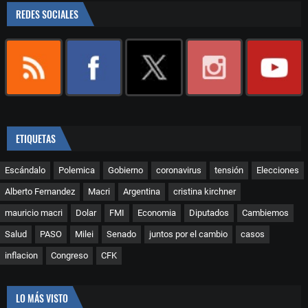
REDES SOCIALES
ETIQUETAS
Escándalo
Polemica
Gobierno
coronavirus
tensión
Elecciones
Alberto Fernandez
Macri
Argentina
cristina kirchner
mauricio macri
Dolar
FMI
Economia
Diputados
Cambiemos
Salud
PASO
Milei
Senado
juntos por el cambio
casos
inflacion
Congreso
CFK
LO MÁS VISTO