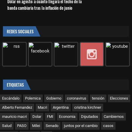
Dólar en agosto: a cuánto llegará el techo de la
banda cambiaria tras la inflación de junio
REDES SOCIALES
ETIQUETAS
Escándalo
Polemica
Gobierno
coronavirus
tensión
Elecciones
Alberto Fernandez
Macri
Argentina
cristina kirchner
mauricio macri
Dolar
FMI
Economia
Diputados
Cambiemos
Salud
PASO
Milei
Senado
juntos por el cambio
casos