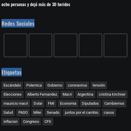
ocho personas y dejó más de 30 heridos
Redes Sociales
Etiquetas
Escándalo
Polemica
Gobierno
coronavirus
tensión
Elecciones
Alberto Fernandez
Macri
Argentina
cristina kirchner
mauricio macri
Dolar
FMI
Economia
Diputados
Cambiemos
Salud
PASO
Milei
Senado
juntos por el cambio
casos
inflacion
Congreso
CFK