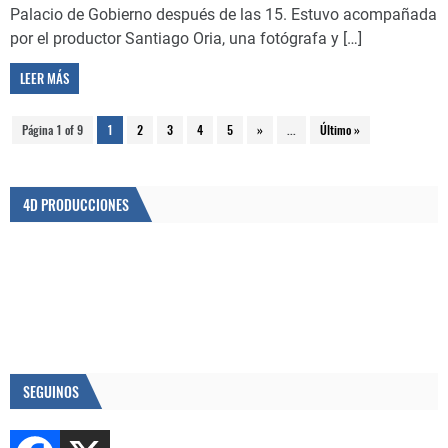
Palacio de Gobierno después de las 15. Estuvo acompañada
por el productor Santiago Oria, una fotógrafa y […]
LEER MÁS
Página 1 of 9
1
2
3
4
5
»
...
Último »
4D PRODUCCIONES
SEGUINOS