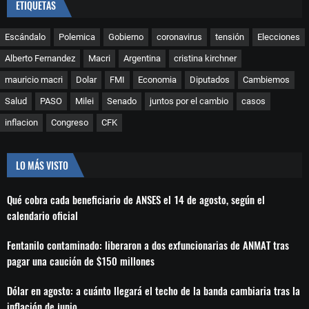
ETIQUETAS
Escándalo
Polemica
Gobierno
coronavirus
tensión
Elecciones
Alberto Fernandez
Macri
Argentina
cristina kirchner
mauricio macri
Dolar
FMI
Economia
Diputados
Cambiemos
Salud
PASO
Milei
Senado
juntos por el cambio
casos
inflacion
Congreso
CFK
LO MÁS VISTO
Qué cobra cada beneficiario de ANSES el 14 de agosto, según el
calendario oficial
Fentanilo contaminado: liberaron a dos exfuncionarias de ANMAT tras
pagar una caución de $150 millones
Dólar en agosto: a cuánto llegará el techo de la banda cambiaria tras la
inflación de junio