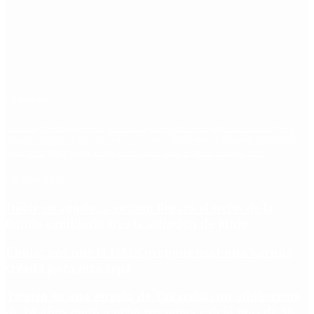
Etiquetas
Escándalo
Polemica
Gobierno
coronavirus
tensión
Elecciones
Alberto Fernandez
Macri
Argentina
cristina kirchner
mauricio macri
Dolar
FMI
Economia
Diputados
Cambiemos
Salud
PASO
Milei
Senado
juntos por el cambio
casos
inflacion
Congreso
CFK
Lo más visto
Dólar en agosto: a cuánto llegará el techo de la
banda cambiaria tras la inflación de junio
Ébola: por qué la OMS propone usar una vacuna
creada para otra cepa
Tiroteo en una escuela de Tailandia: un adolescente
de 14 años mató a ocho personas y dejó más de 30