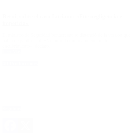
Berni, sobre el caso Luciano: «Fue negligencia e
impericia»
El ministro de Seguridad bonaerense se distanció de la versión que
habla de gatillo fácil. «No hubo la mínima intención de
encubrimiento», declaró.
Leer Más
4D Producciones
Seguinos