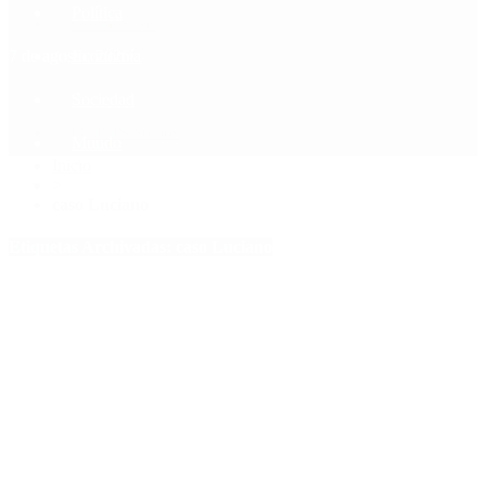
Política
Contactenos
7 de agosto, 2026
Economía
Sociedad
Quiénes Somos
Mundo
Inicio
>
caso Luciano
Etiquetas Archivadas: caso Luciano