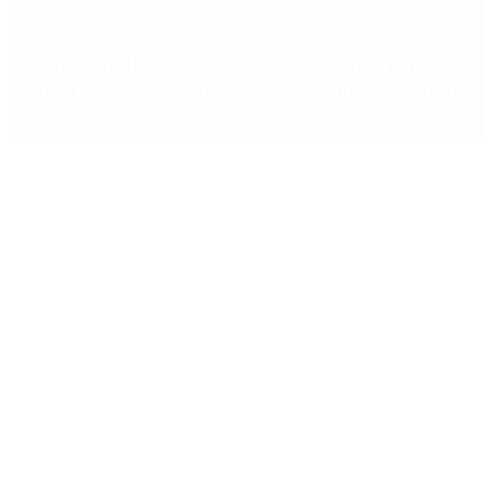
heridos
La inflación de CABA volvió a acelerar en julio: de
cuánto fue la suba y qué factores explican el repunte
Copyright 2025 © Todos los derechos reservados