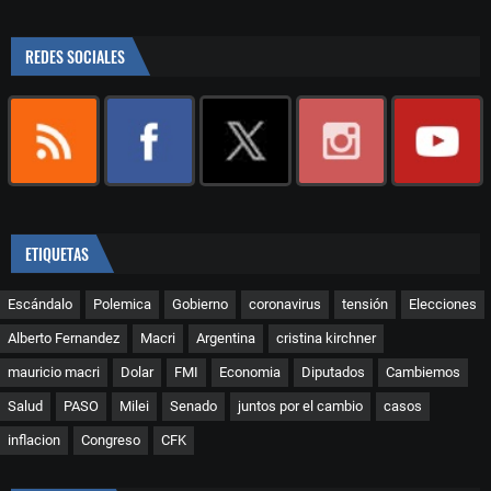
REDES SOCIALES
ETIQUETAS
Escándalo
Polemica
Gobierno
coronavirus
tensión
Elecciones
Alberto Fernandez
Macri
Argentina
cristina kirchner
mauricio macri
Dolar
FMI
Economia
Diputados
Cambiemos
Salud
PASO
Milei
Senado
juntos por el cambio
casos
inflacion
Congreso
CFK