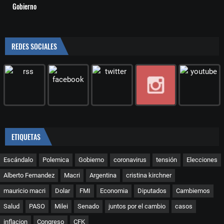
Gobierno
REDES SOCIALES
ETIQUETAS
Escándalo
Polemica
Gobierno
coronavirus
tensión
Elecciones
Alberto Fernandez
Macri
Argentina
cristina kirchner
mauricio macri
Dolar
FMI
Economia
Diputados
Cambiemos
Salud
PASO
Milei
Senado
juntos por el cambio
casos
inflacion
Congreso
CFK