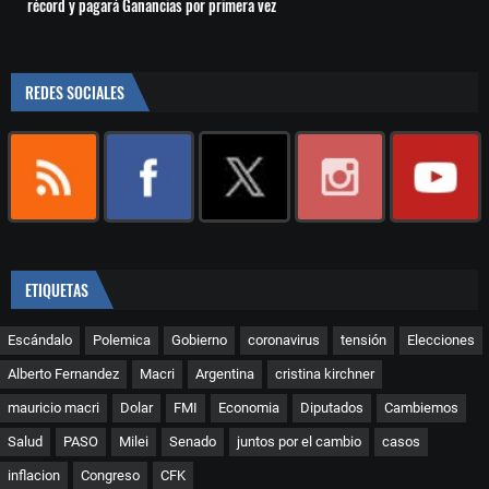
récord y pagará Ganancias por primera vez
REDES SOCIALES
ETIQUETAS
Escándalo
Polemica
Gobierno
coronavirus
tensión
Elecciones
Alberto Fernandez
Macri
Argentina
cristina kirchner
mauricio macri
Dolar
FMI
Economia
Diputados
Cambiemos
Salud
PASO
Milei
Senado
juntos por el cambio
casos
inflacion
Congreso
CFK