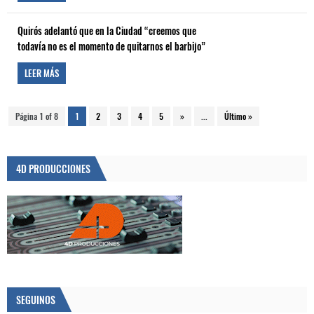
Quirós adelantó que en la Ciudad “creemos que
todavía no es el momento de quitarnos el barbijo”
LEER MÁS
Página 1 of 8
1
2
3
4
5
»
...
Último »
4D PRODUCCIONES
SEGUINOS