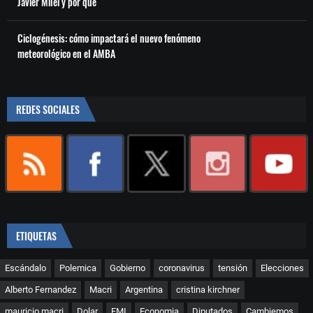
Javier Milei y por qué
Ciclogénesis: cómo impactará el nuevo fenómeno
meteorológico en el AMBA
REDES SOCIALES
ETIQUETAS
Escándalo
Polemica
Gobierno
coronavirus
tensión
Elecciones
Alberto Fernandez
Macri
Argentina
cristina kirchner
mauricio macri
Dolar
FMI
Economia
Diputados
Cambiemos