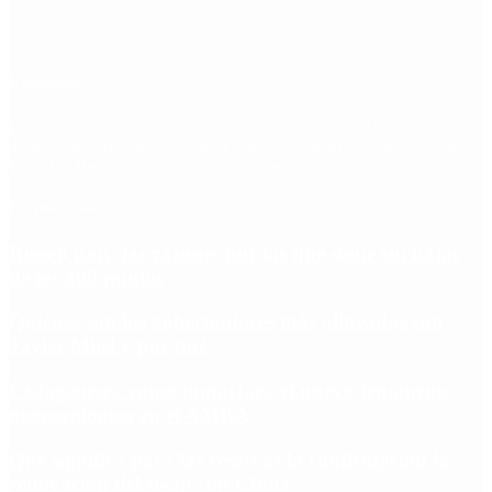
Etiquetas
Escándalo
Polemica
Gobierno
coronavirus
tensión
Elecciones
Alberto Fernandez
Macri
Argentina
cristina kirchner
mauricio macri
Dolar
FMI
Economia
Diputados
Cambiemos
Salud
PASO
Milei
Senado
juntos por el cambio
casos
inflacion
Congreso
CFK
Lo más visto
Riesgo país: las razones por las que sigue sin bajar
de los 400 puntos
Quiénes son los gobernadores más alineados con
Javier Milei y por qué
Ciclogénesis: cómo impactará el nuevo fenómeno
meteorológico en el AMBA
Qué significa para las reservas la confirmación la
renovación del swap con China