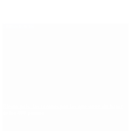
Últimas noticias
Riesgo país: las razones por las que sigue sin bajar
de los 400 puntos