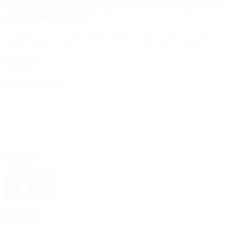
Dujovne en la mira: los particulares gastos que hace
con el dinero público
El ministro de Haciendo habría gastado ciento de miles de pesos en
vuelos privados, cenas en su casa y con la caja chica compraba su
golosina preferida.
Leer Más
4D Producciones
Seguinos
Facebook