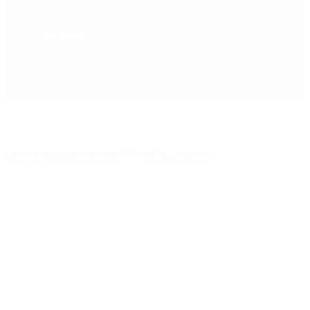
Política
Contactenos
6 de agosto, 2026
Economía
Sociedad
Quiénes Somos
Mundo
Inicio
>
ministro de Hacienda
Etiquetas Archivadas: ministro de Hacienda