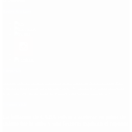
Redes Sociales
Etiquetas
Escándalo
Polemica
Gobierno
coronavirus
tensión
Elecciones
Alberto Fernandez
Macri
Argentina
cristina kirchner
mauricio macri
Dolar
FMI
Economia
Diputados
Cambiemos
Salud
PASO
Milei
Senado
juntos por el cambio
casos
inflacion
Congreso
CFK
Lo más visto
La inflación de CABA volvió a acelerar en julio: de
cuánto fue la suba y qué factores explican el repunte