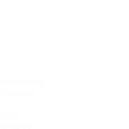
Comentario
*
Nombre
*
Correo electrónico
*
Web
4D Producciones
Seguinos