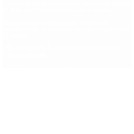
¿Nueva alianza en la región?: lo que dejó la reunión
de Milei con el presidente electo de Colombia
Desalojos exprés: cuáles son los cambios que
introduce la ley de propiedad privada aprobada por
el Senado
Qué dijo Candela Arizaga tras el escándalo con
Facundo Moyano
Copyright 2025 © Todos los derechos reservados