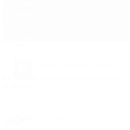
Política
Contactenos
7 de agosto, 2026
Economía
Sociedad
Quiénes Somos
Mundo
Inicio
>
Política
>
Por motivos personales, renunció Susana Malcorra
Por motivos personales, renunció Susana
Malcorra
por Periodista 360
29 de mayo, 2017