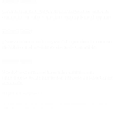
Destacado
Economía
La inflación de CABA volvió a acelerar en julio: de
cuánto fue la suba y qué factores explican el repunte
Destacado
Política
¿Nueva alianza en la región?: lo que dejó la reunión
de Milei con el presidente electo de Colombia
Destacado
Política
Desalojos exprés: cuáles son los cambios que
introduce la ley de propiedad privada aprobada por
el Senado
Deja una respuesta
Tu dirección de correo electrónico no será publicada.
Los campos
obligatorios están marcados con
*