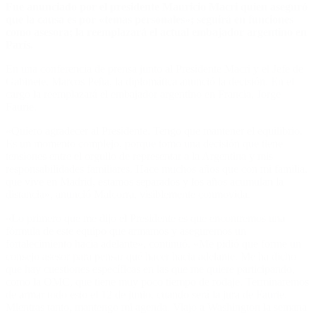
Fue anunciado por el presidente Mauricio Macri quien aseguró
que la causa es por «temas personales»; seguirá en funciones
como asesora; la reemplazará el actual embajador argentino en
París.
En una conferencia de prensa junto al Presidente Macri y el Jefe de
Gabinete, Marcos Peña, la diplomática anunció la decisión. En el
cargo la reemplazará el embajador argentino en Francia, Jorge
Faurie.
«Quiero agradecer al Presidente. Tengo que mantener el equilibrio.
Es un momento complejo, porque tomo una decisión que tiene
tensiones entre el orgullo de representar a la Argentina y mis
responsabilidades familiares. Hace muchos años que con mi familia,
que vive en Madrid, estamos separados y los años acumulan la
distancia», anunció Malcorra, visiblemente conmovida.
«Lo primero que me dijo el Presidente es que encontremos una
fórmula de este equipo que armamos y aseguremos un
fortalecimiento hacia adelante», continuó. «Me pidió que forme un
consejo asesor para pensar qué hacer hacia adelante. Me ha dicho
que hay cuestiones específicas en las que me quiere participando,
como la OMC, que tiene muy poco tiempo de rodaje. Terminaremos
de armar todo esto el 12 de junio, cuando será la jura de Faurie.
Mientras tanto, mantengo mi agenda. Viajo a Washington la semana